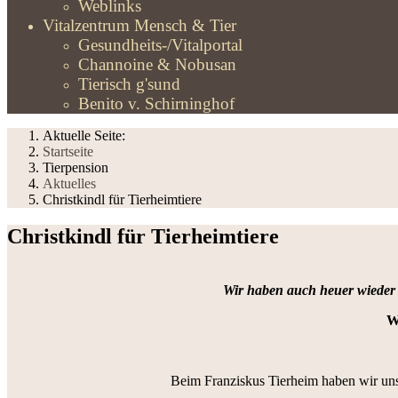
Weblinks
Vitalzentrum Mensch & Tier
Gesundheits-/Vitalportal
Channoine & Nobusan
Tierisch g'sund
Benito v. Schirninghof
Aktuelle Seite:
Startseite
Tierpension
Aktuelles
Christkindl für Tierheimtiere
Christkindl für Tierheimtiere
Wir haben auch heuer wieder
W
Beim Franziskus Tierheim haben wir uns