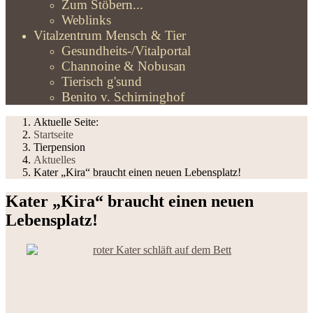
Zum Stöbern...
Weblinks
Vitalzentrum Mensch & Tier
Gesundheits-/Vitalportal
Channoine & Nobusan
Tierisch g'sund
Benito v. Schirninghof
Aktuelle Seite:
Startseite
Tierpension
Aktuelles
Kater „Kira“ braucht einen neuen Lebensplatz!
Kater „Kira“ braucht einen neuen
Lebensplatz!