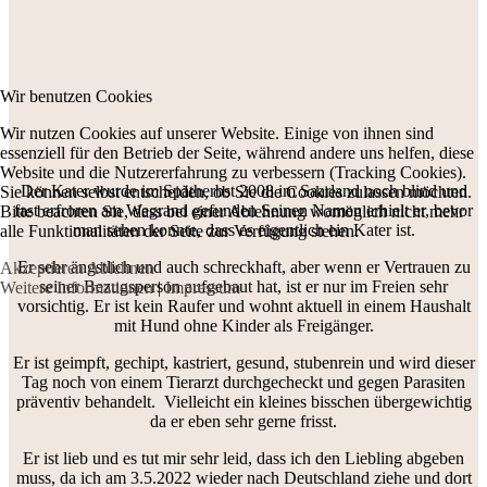
Wir benutzen Cookies
Wir nutzen Cookies auf unserer Website. Einige von ihnen sind
essenziell für den Betrieb der Seite, während andere uns helfen, diese
Website und die Nutzererfahrung zu verbessern (Tracking Cookies).
Der Kater wurde im Spätherbst 2008 im Saarland noch blind und
Sie können selbst entscheiden, ob Sie die Cookies zulassen möchten.
fast erfroren am Wegrand gefunden Seinen Namen erhielt er, bevor
Bitte beachten Sie, dass bei einer Ablehnung womöglich nicht mehr
man sehen konnte, dass es eigentlich ein Kater ist.
alle Funktionalitäten der Seite zur Verfügung stehen.
Er sehr ängstlich und auch schreckhaft, aber wenn er Vertrauen zu
Akzeptieren
Ablehnen
seiner Bezugsperson aufgebaut hat, ist er nur im Freien sehr
Weitere Informationen
|
Impressum
vorsichtig. Er ist kein Raufer und wohnt aktuell in einem Haushalt
mit Hund ohne Kinder als Freigänger.
Er ist geimpft, gechipt, kastriert, gesund, stubenrein und wird dieser
Tag noch von einem Tierarzt durchgecheckt und gegen Parasiten
präventiv behandelt. Vielleicht ein kleines bisschen übergewichtig
da er eben sehr gerne frisst.
Er ist lieb und es tut mir sehr leid, dass ich den Liebling abgeben
muss, da ich am 3.5.2022 wieder nach Deutschland ziehe und dort