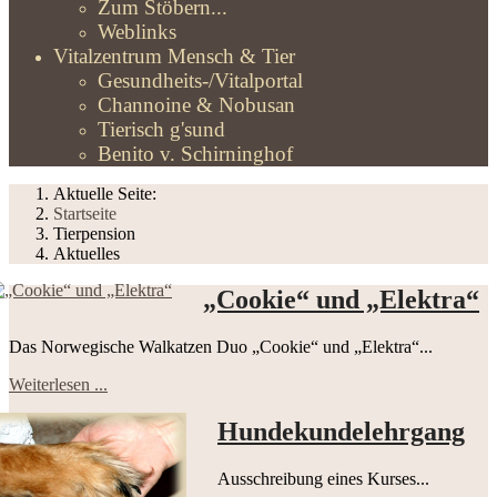
Zum Stöbern...
Weblinks
Vitalzentrum Mensch & Tier
Gesundheits-/Vitalportal
Channoine & Nobusan
Tierisch g'sund
Benito v. Schirninghof
Aktuelle Seite:
Startseite
Tierpension
Aktuelles
„Cookie“ und „Elektra“
Das Norwegische Walkatzen Duo „Cookie“ und „Elektra“...
Weiterlesen ...
Hundekundelehrgang
Ausschreibung eines Kurses...