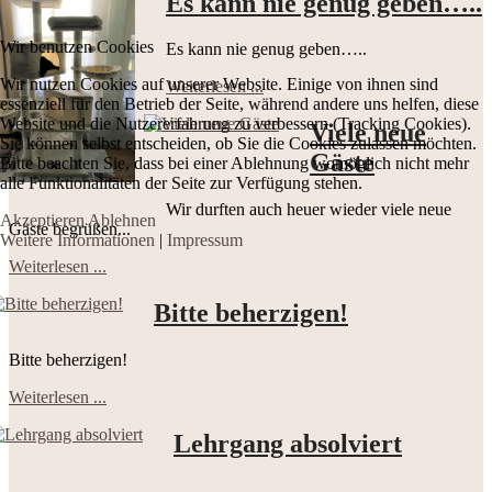
Es kann nie genug geben…..
Wir benutzen Cookies
Es kann nie genug geben…..
Wir nutzen Cookies auf unserer Website. Einige von ihnen sind
Weiterlesen ...
essenziell für den Betrieb der Seite, während andere uns helfen, diese
Website und die Nutzererfahrung zu verbessern (Tracking Cookies).
Viele neue
Sie können selbst entscheiden, ob Sie die Cookies zulassen möchten.
Gäste
Bitte beachten Sie, dass bei einer Ablehnung womöglich nicht mehr
alle Funktionalitäten der Seite zur Verfügung stehen.
Wir durften auch heuer wieder viele neue
Akzeptieren
Ablehnen
Gäste begrüßen...
Weitere Informationen
|
Impressum
Weiterlesen ...
Bitte beherzigen!
Bitte beherzigen!
Weiterlesen ...
Lehrgang absolviert