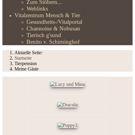
Zum Stöbern...
Weblinks
Vitalzentrum Mensch & Tier
Gesundheits-/Vitalportal
Channoine & Nobusan
Tierisch g'sund
Benito v. Schirninghof
Aktuelle Seite:
Startseite
Tierpension
Meine Gäste