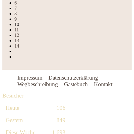
6
7
8
9
10
11
12
13
14
Impressum
Datenschutzerklärung
Wegbeschreibung
Gästebuch
Kontakt
Besucher
Heute
106
Gestern
849
Diese Woche
1.693