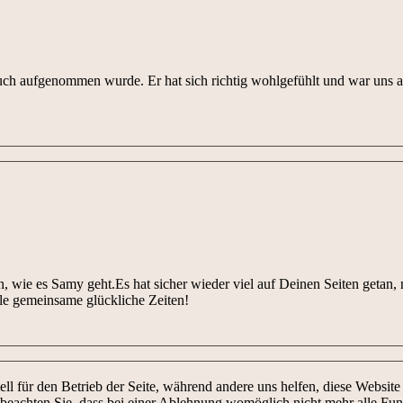
ch aufgenommen wurde. Er hat sich richtig wohlgefühlt und war uns auch
 wie es Samy geht.Es hat sicher wieder viel auf Deinen Seiten getan, 
ele gemeinsame glückliche Zeiten!
ell für den Betrieb der Seite, während andere uns helfen, diese Websit
 beachten Sie, dass bei einer Ablehnung womöglich nicht mehr alle Funk