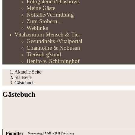
Fotogalerien/Diashows
Meine Gäste
Notfälle/Vermittlung
Zum Stöbern...
Weblinks
Vitalzentrum Mensch & Tier
Gesundheits-/Vitalportal
Channoine & Nobusan
Tierisch g'sund
Benito v. Schirninghof
Aktuelle Seite:
Startseite
Gästebuch
Gästebuch
Pignitter
Donnerstag, 17. März 2016 | Voitsberg