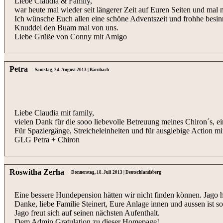
Liebe Claudia & Family,
war heute mal wieder seit längerer Zeit auf Euren Seiten und mal
Ich wünsche Euch allen eine schöne Adventszeit und frohhe besin
Knuddel den Buam mal von uns.
Liebe Grüße von Conny mit Amigo
Petra
Samstag, 24. August 2013 | Bärnbach
Liebe Claudia mit family,
vielen Dank für die sooo liebevolle Betreuung meines Chiron´s, eine
Für Spaziergänge, Streicheleinheiten und für ausgiebige Action mi
GLG Petra + Chiron
Roswitha Zerha
Donnerstag, 18. Juli 2013 | Deutschlandsberg
Eine bessere Hundepension hätten wir nicht finden können. Jago ha
Danke, liebe Familie Steinert, Eure Anlage innen und aussen ist so 
Jago freut sich auf seinen nächsten Aufenthalt.
Dem Admin Gratulation zu dieser Homepage!