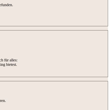
gefunden.
h für alles:
ng bietest.
ren.