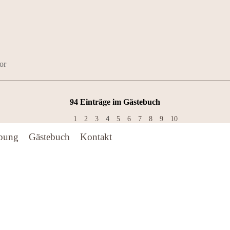
or
94 Einträge im Gästebuch
1
2
3
4
5
6
7
8
9
10
bung
Gästebuch
Kontakt