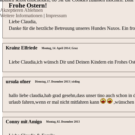
Frohe Ostern!
Akzeptieren
Ablehnen
Weitere Informationen
|
Impressum
Liebe Claudia,
Danke für die herzliche Betreuung unseres Hundes Naxos. Ein f
Krainz Elfriede
Montag, 14. April 2014 | Graz
Liebe Claudia,ich wünsch Dir und Deinen Kindern ein Frohes Oste
ursula ofner
Dienstag, 17. Dezember 2013 | söding
hallo liebe claudia,hab grad gesehn,dass unser tino auch schon in 
urlaub fahren,wenn er mal nicht mitfahren kann
,wünschen 
Conny mit Amigo
Montag, 02. Dezember 2013