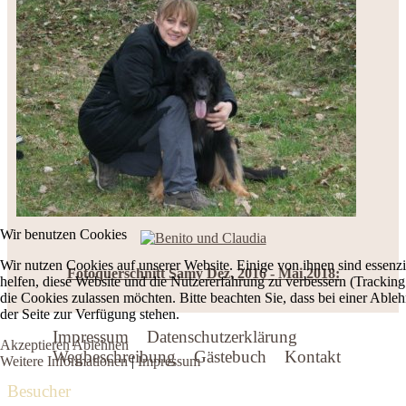
Wir benutzen Cookies
Wir nutzen Cookies auf unserer Website. Einige von ihnen sind essenzi
Fotoquerschnitt Samy Dez, 2016 - Mai 2018:
helfen, diese Website und die Nutzererfahrung zu verbessern (Tracking
die Cookies zulassen möchten. Bitte beachten Sie, dass bei einer Able
der Seite zur Verfügung stehen.
Impressum
Datenschutzerklärung
Akzeptieren
Ablehnen
Wegbeschreibung
Gästebuch
Kontakt
Weitere Informationen
|
Impressum
Besucher