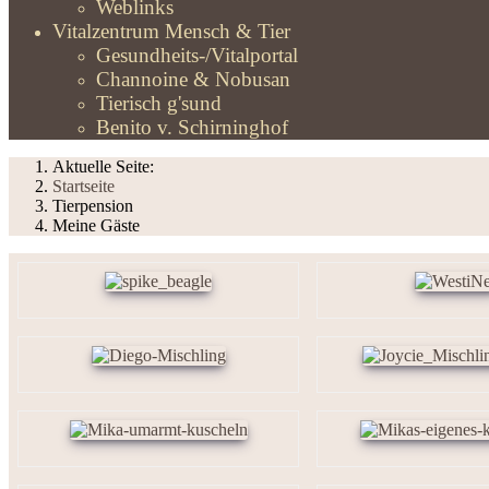
Weblinks
Vitalzentrum Mensch & Tier
Gesundheits-/Vitalportal
Channoine & Nobusan
Tierisch g'sund
Benito v. Schirninghof
Aktuelle Seite:
Startseite
Tierpension
Meine Gäste